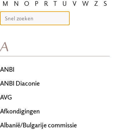
M
N
O
P
R
T
U
V
W
Z
S
A
ANBI
ANBI Diaconie
AVG
Afkondigingen
Albanië/Bulgarije commissie