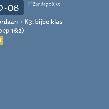
Zondag 08:30
9-08
ordaan + K3: bijbelklas
roep 1&2)
d