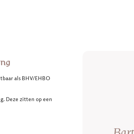
ing
zetbaar als BHV/EHBO
ig. Deze zitten op een
Bart