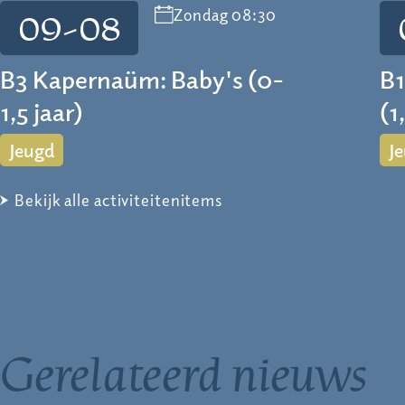
Zondag 08:30
09-08
B3 Kapernaüm: Baby's (0-
B1
1,5 jaar)
(1
Jeugd
J
Bekijk alle activiteitenitems
Gerelateerd nieuws