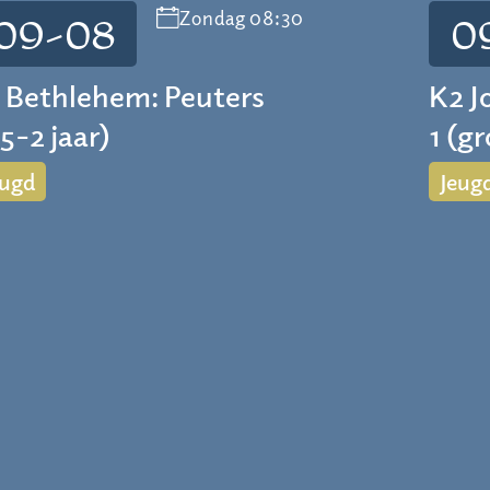
Zondag 08:30
09-08
0
 Bethlehem: Peuters
K2 J
,5-2 jaar)
1 (g
eugd
Jeug