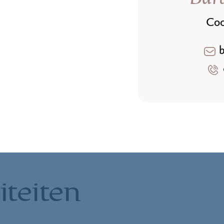
Coo
iteiten