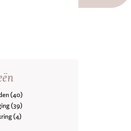
eën
jden (40)
ing (39)
ring (4)