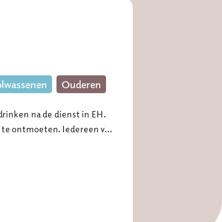
lwassenen
Ouderen
drinken na de dienst in EH.
r te ontmoeten. Iedereen v…