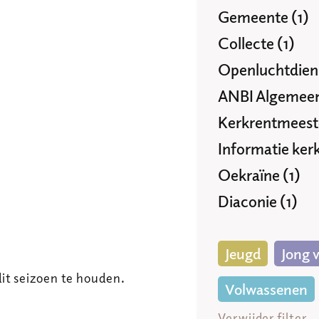
Gemeente (1)
Collecte (1)
Openluchtdiens
ANBI Algemeen
Kerkrentmeeste
Informatie ker
Oekraïne (1)
Diaconie (1)
Jeugd
Jong 
it seizoen te houden.
Volwassenen
Verwijder filter