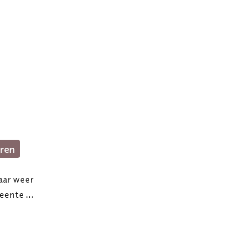
ren
jaar weer
meente …