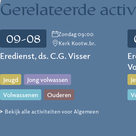
Gerelateerde activ
Zondag 09:00
09-08
Kerk Kootw.br.
Eredienst, ds. C.G. Visser
Er
Vo
Jeugd
Jong volwassen
J
Volwassenen
Ouderen
V
Bekijk alle activiteiten voor Algemeen