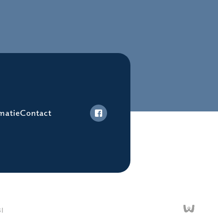
matie
Contact
I