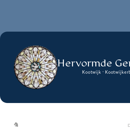
Hervormde Ge
Kootwijk · Kootwijker