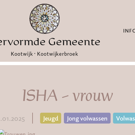
INF
ervormde Gemeente
Kootwijk · Kootwijkerbroek
ISHA - vrouw
1.01.2025
Jeugd
Jong volwassen
Volwa