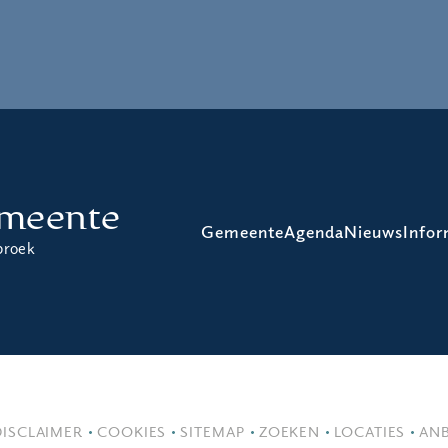
meente
Gemeente
Agenda
Nieuws
Infor
broek
DISCLAIMER
COOKIES
SITEMAP
ZOEKEN
LOCATIES
ANB