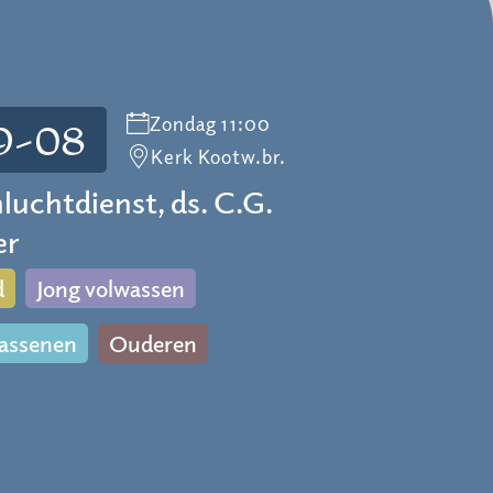
Zondag 11:00
9-08
Kerk Kootw.br.
luchtdienst, ds. C.G.
er
d
Jong volwassen
assenen
Ouderen