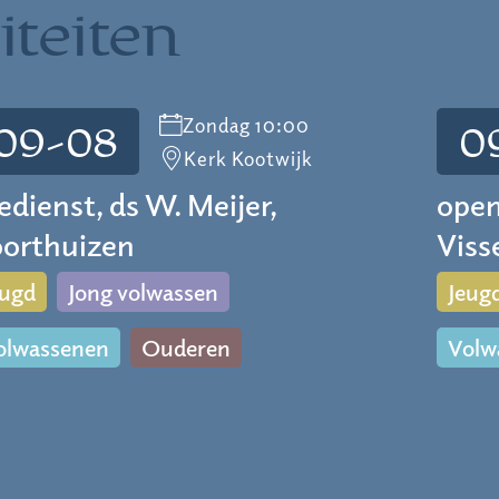
iteiten
Zondag 10:00
09-08
0
Kerk Kootwijk
edienst, ds W. Meijer,
open
orthuizen
Viss
eugd
Jong volwassen
Jeug
olwassenen
Ouderen
Volw