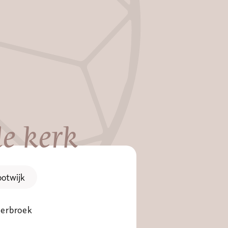
e kerk
otwijk
erbroek