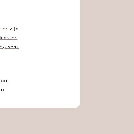
ten zijn
iensten
gegevens
 uur
ur