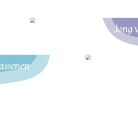
Jong 
assenen