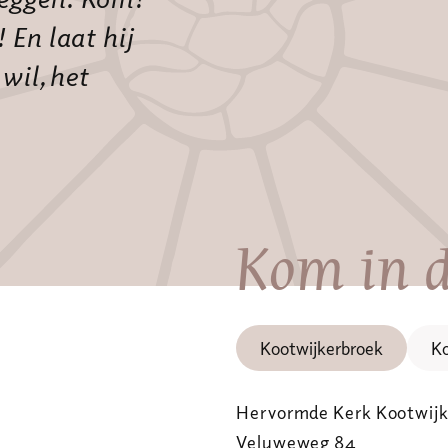
 En laat hij
wil, het
Kom in d
Kootwijkerbroek
Ko
Hervormde Kerk Kootwijk
Veluweweg 84