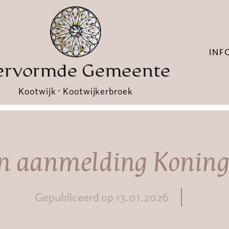
INF
ervormde Gemeente
Kootwijk · Kootwijkerbroek
n aanmelding Koningi
Gepubliceerd op 13.01.2026