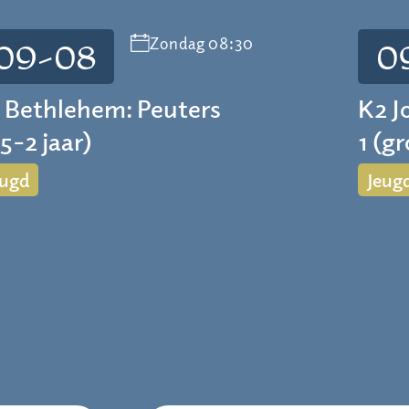
Zondag 08:30
09-08
0
 Bethlehem: Peuters
K2 J
,5-2 jaar)
1 (g
eugd
Jeug