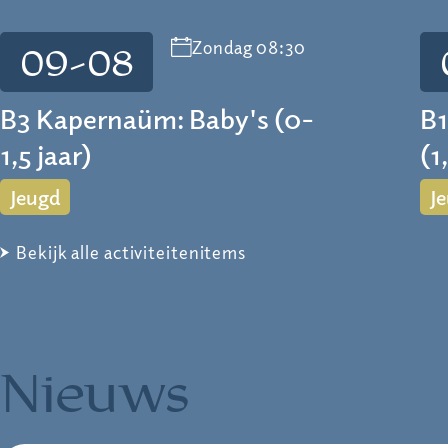
Zondag 08:30
09-08
B3 Kapernaüm: Baby's (0-
B1
1,5 jaar)
(1
Jeugd
J
Bekijk alle activiteitenitems
Nieuws