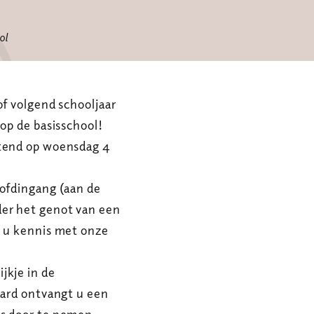
ol
of volgend schooljaar
 op de basisschool!
htend op woensdag 4
oofdingang (aan de
der het genot van een
t u kennis met onze
jkje in de
aard ontvangt u een