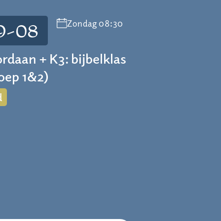
Zondag 08:30
9-08
ordaan + K3: bijbelklas
roep 1&2)
d