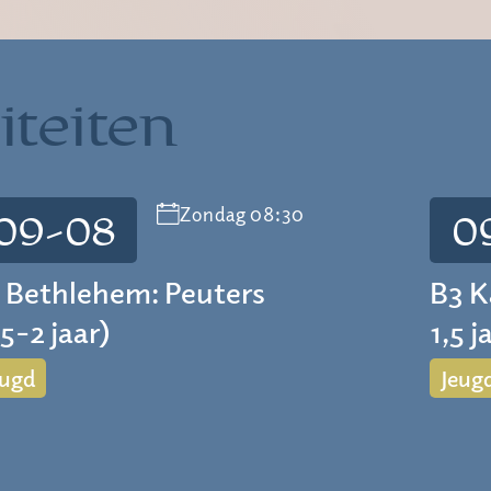
iteiten
Zondag 08:30
09-08
0
 Bethlehem: Peuters
B3 K
,5-2 jaar)
1,5 j
eugd
Jeug