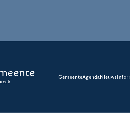
meente
Gemeente
Agenda
Nieuws
Infor
broek