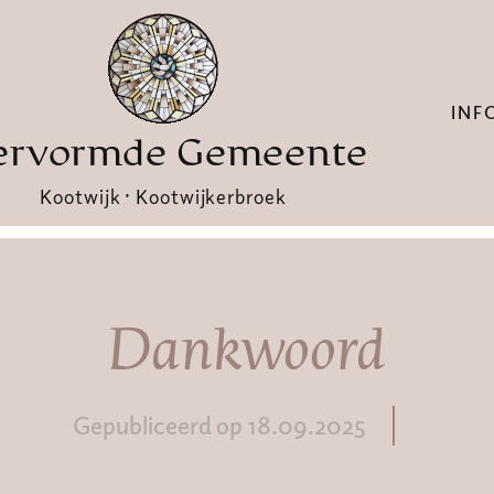
INF
ervormde Gemeente
Kootwijk · Kootwijkerbroek
Dankwoord
Gepubliceerd op 18.09.2025