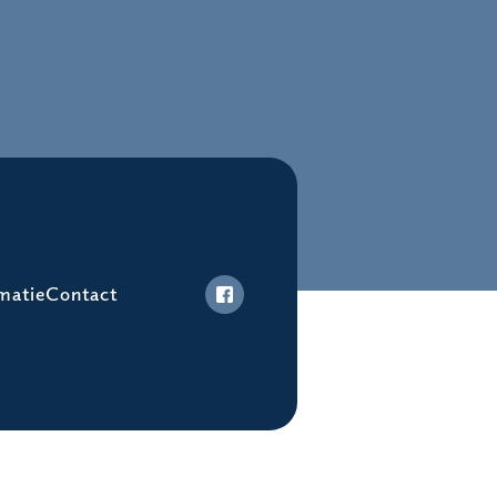
matie
Contact