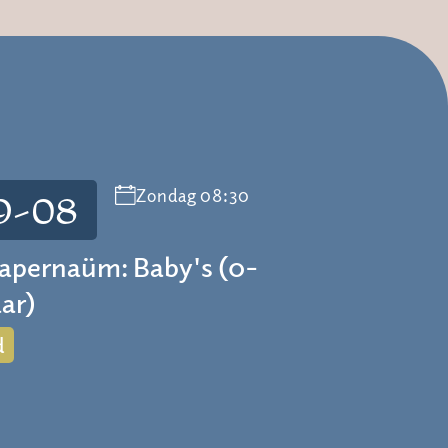
Zondag 08:30
9-08
apernaüm: Baby's (0-
aar)
d