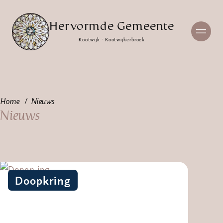
Hervormde Gemeente
Kootwijk · Kootwijkerbroek
Home
Nieuws
Nieuws
Doopkring