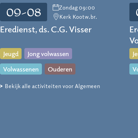
Zondag 09:00
09-08
Kerk Kootw.br.
Eredienst, ds. C.G. Visser
Er
Vo
Jeugd
Jong volwassen
J
Volwassenen
Ouderen
V
Bekijk alle activiteiten voor Algemeen