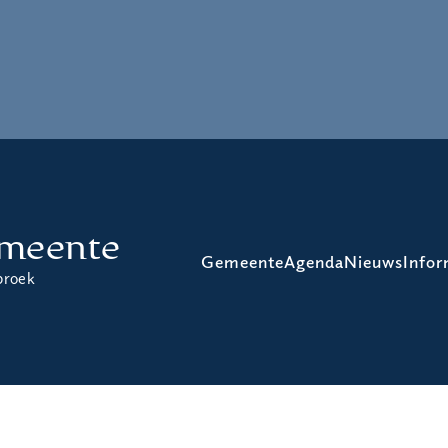
meente
Gemeente
Agenda
Nieuws
Infor
broek