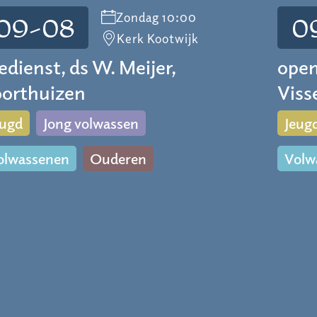
Zondag 10:00
09-08
0
Kerk Kootwijk
edienst, ds W. Meijer,
open
orthuizen
Viss
eugd
Jong volwassen
Jeug
olwassenen
Ouderen
Volw