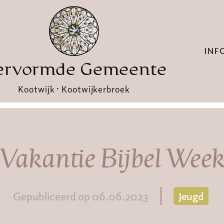
INF
ervormde Gemeente
Kootwijk · Kootwijkerbroek
Vakantie Bijbel Wee
Gepubliceerd op 06.06.2023
Jeugd