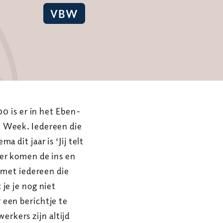
VBW
00 is er in het Eben-
l Week. Iedereen die
 dit jaar is ‘Jij telt
er komen de ins en
j met iedereen die
je je nog niet
 een berichtje te
rkers zijn altijd