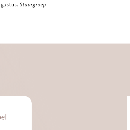
ugustus.
Stuurgroep
bel