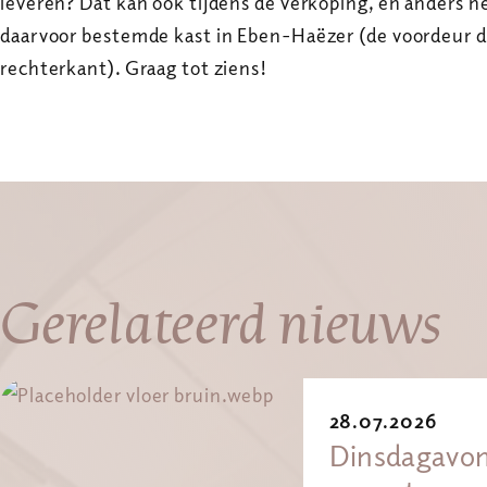
leveren? Dat kan ook tijdens de verkoping, en anders n
daarvoor bestemde kast in Eben-Haëzer (de voordeur 
rechterkant). Graag tot ziens!
Gerelateerd nieuws
28.07.2026
Dinsdagavon