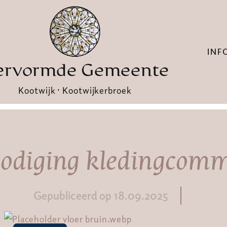
INF
ervormde Gemeente
Kootwijk · Kootwijkerbroek
odiging kledingcomm
Gepubliceerd op 18.09.2025