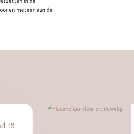
eerzetten in de
door en meteen aan de
d 18