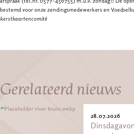
afspraak (tel.nr. 0577-456755) m.u.v. zondag!! De opbre
bestemd voor onze zendingsmedewerkers en Voedselb
kerstkaartencomité
Gerelateerd nieuws
28.07.2026
Dinsdagavon