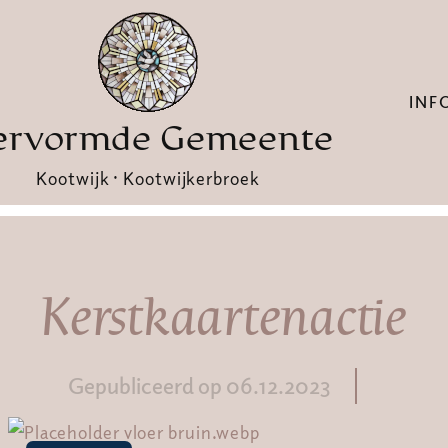
INF
ervormde Gemeente
Kootwijk · Kootwijkerbroek
Kerstkaartenactie
Gepubliceerd op 06.12.2023