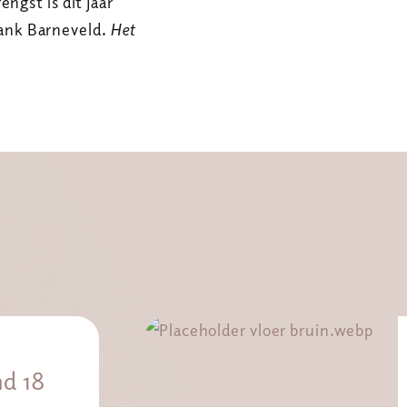
ngst is dit jaar
ank Barneveld.
Het
d 18