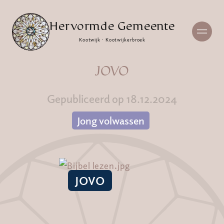
Hervormde Gemeente
Kootwijk · Kootwijkerbroek
JOVO
Gepubliceerd op 18.12.2024
Jong volwassen
JOVO