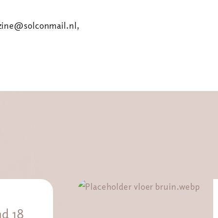
ozine@solconmail.nl,
d 18