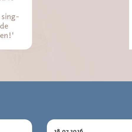
sing-
 de
ien!'
28.07.2026