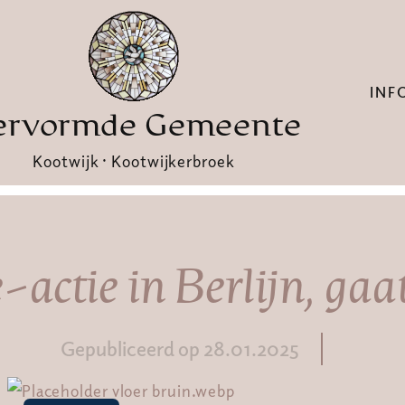
INF
ervormde Gemeente
Kootwijk · Kootwijkerbroek
-actie in Berlijn, gaat
Gepubliceerd op 28.01.2025