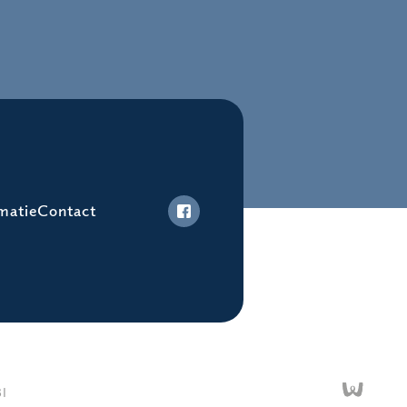
matie
Contact
I