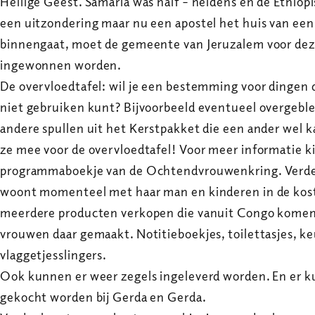
Heilige Geest. Samaria was half – heidens en de Ethio
een uitzondering maar nu een apostel het huis van ee
binnengaat, moet de gemeente van Jeruzalem voor dez
ingewonnen worden.
De overvloedtafel: wil je een bestemming voor dingen di
niet gebruiken kunt? Bijvoorbeeld eventueel overgebl
andere spullen uit het Kerstpakket die een ander wel 
ze mee voor de overvloedtafel! Voor meer informatie ki
programmaboekje van de Ochtendvrouwenkring. Verder 
woont momenteel met haar man en kinderen in de kos
meerdere producten verkopen die vanuit Congo komen.
vrouwen daar gemaakt. Notitieboekjes, toilettasjes, 
vlaggetjesslingers.
Ook kunnen er weer zegels ingeleverd worden. En er 
gekocht worden bij Gerda en Gerda.