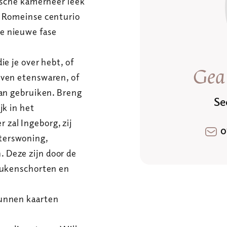
pische kamerheer leek
n Romeinse centurio
e nieuwe fase
e je over hebt, of
Gea
even etenswaren, of
kan gebruiken. Breng
Se
jk in het
zal Ingeborg, zij
o
terswoning,
 Deze zijn door de
keukenschorten en
kunnen kaarten