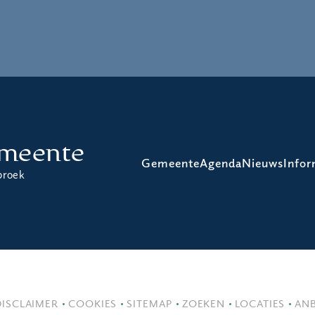
meente
Gemeente
Agenda
Nieuws
Infor
broek
DISCLAIMER
COOKIES
SITEMAP
ZOEKEN
LOCATIES
ANB