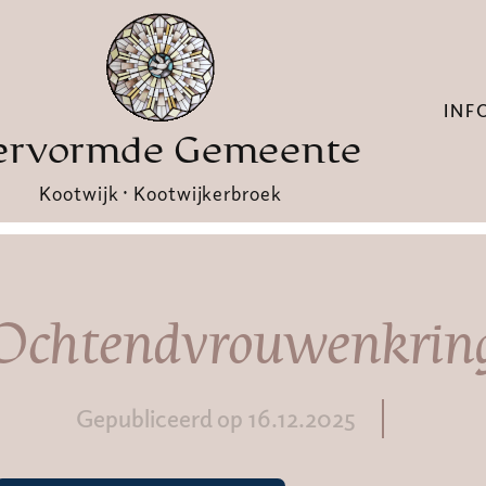
INF
ervormde Gemeente
Kootwijk · Kootwijkerbroek
Ochtendvrouwenkrin
Gepubliceerd op 16.12.2025