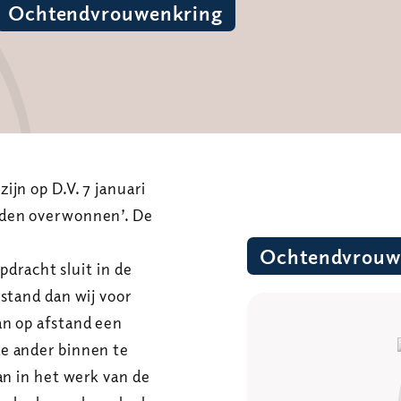
Ochtendvrouwenkring
jn op D.V. 7 januari
rden overwonnen’. De
Ochtendvrouw
pdracht sluit in de
stand dan wij voor
an op afstand een
e ander binnen te
an in het werk van de