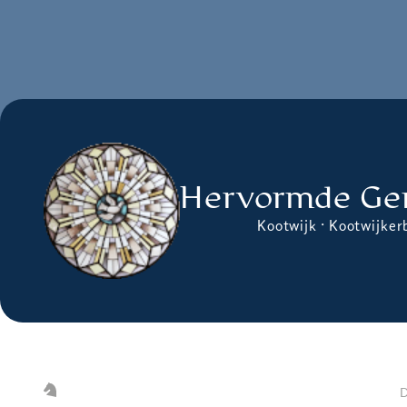
Hervormde Ge
Kootwijk · Kootwijker