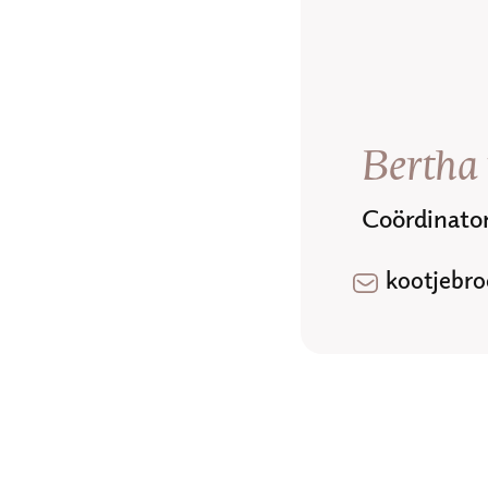
Bertha 
Coördinato
kootjebr