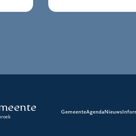
meente
Gemeente
Agenda
Nieuws
Infor
broek