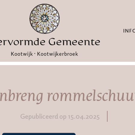
INF
ervormde Gemeente
Kootwijk · Kootwijkerbroek
Inbreng rommelschuu
Gepubliceerd op 15.04.2025