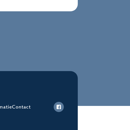
matie
Contact