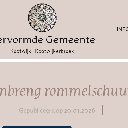
INF
ervormde Gemeente
Kootwijk · Kootwijkerbroek
Inbreng rommelschuu
Gepubliceerd op 20.01.2026