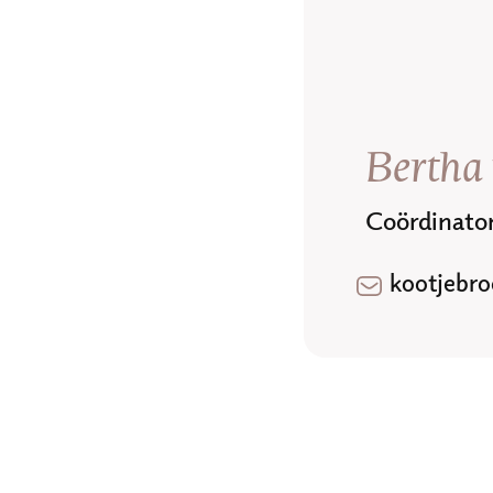
Bertha 
Coördinato
kootjebr