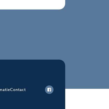
matie
Contact