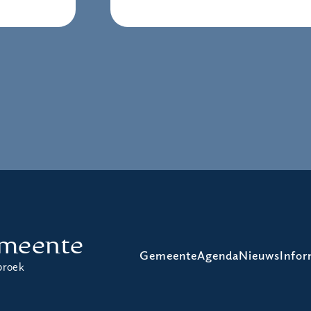
meente
Gemeente
Agenda
Nieuws
Infor
broek