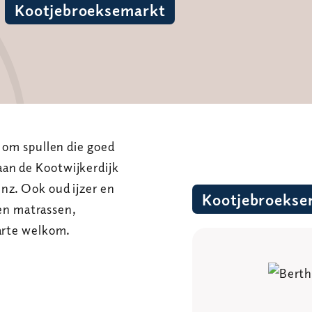
Kootjebroeksemarkt
d om spullen die goed
an de Kootwijkerdijk
nz. Ook oud ijzer en
Kootjebroekse
n matrassen,
harte welkom.