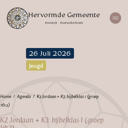
Hervormde Gemeente
Kootwijk · Kootwijkerbroek
26 Juli 2026
Jeugd
Home
Agenda
K2 Jordaan + K3: bijbelklas 1 (groep
1&2)
K2 Jordaan + K3: bijbelklas 1 (groep
1&2)